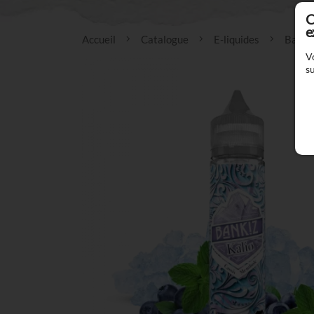
C
e
Accueil
Catalogue
E-liquides
Banki
V
su