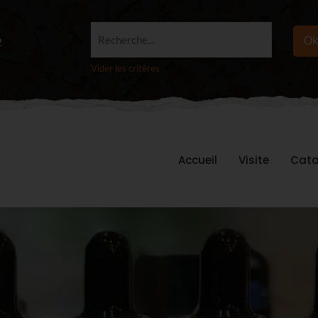
Recherche...
Ok
2
Vider les critères
Accueil
Visite
Cata