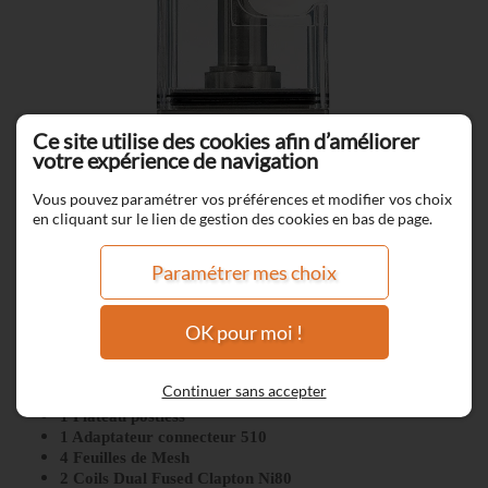
Ce site utilise des cookies afin d’améliorer
votre expérience de navigation
Vous pouvez paramétrer vos préférences et modifier vos choix
en cliquant sur le lien de gestion des cookies en bas de page.
Paramétrer mes choix
Meson AIO Boro Tank - SteamCrave
OK pour moi !
1 Meson AIO Boro Tank
1 Réservoir de rechange PCTG
Continuer sans accepter
1 Plateau Mesh (pré-installé )
1 Plateau postless
1 Adaptateur connecteur 510
4 Feuilles de Mesh
2 Coils Dual Fused Clapton Ni80