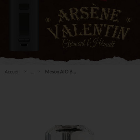
Accueil
...
Meson AIO Boro Tank - SteamCrave