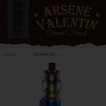
Accueil
...
Kit Aegis z50 - Geekvape