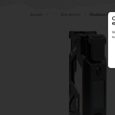
Accueil
Box électro
Reuleaux RX G
C
e
V
su