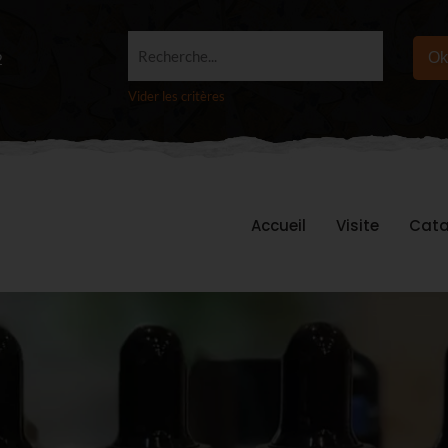
Recherche...
Ok
2
Vider les critères
Accueil
Visite
Cata