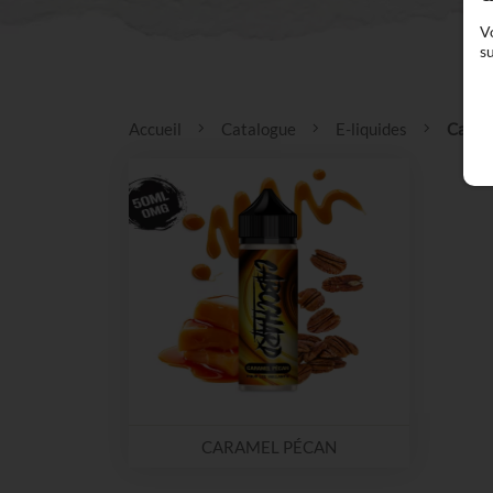
V
su
Accueil
Catalogue
E-liquides
Caboc
CARAMEL PÉCAN