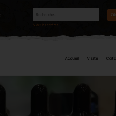
Recherche...
Ok
2
Vider les critères
Accueil
Visite
Cata