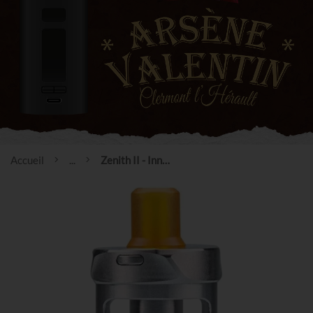
Accueil
...
Zenith II - Innokin