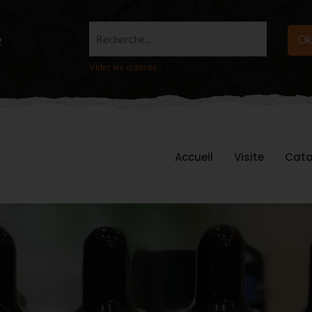
Recherche...
Ok
2
Vider les critères
Accueil
Visite
Cata