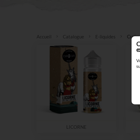
Accueil
Catalogue
E-liquides
Curie
C
e
V
su
LICORNE