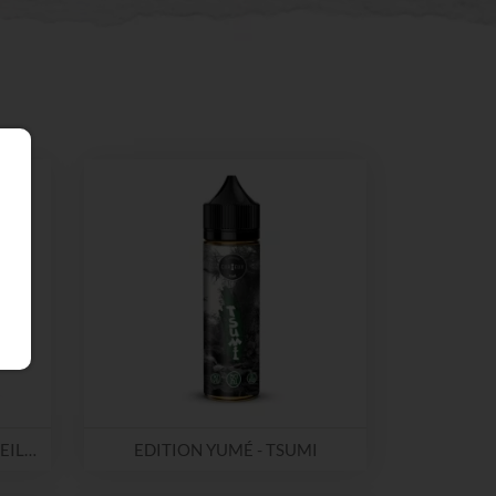
EDITION 1900 CERISE GROSEILLE
EDITION YUMÉ - TSUMI