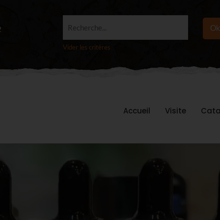
Recherche...
Ok
2
Vider les critères
Accueil
Visite
Cata