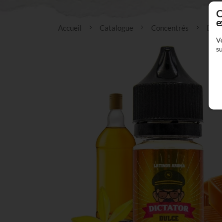
C
e
Accueil
Catalogue
Concentrés
Dict
V
su