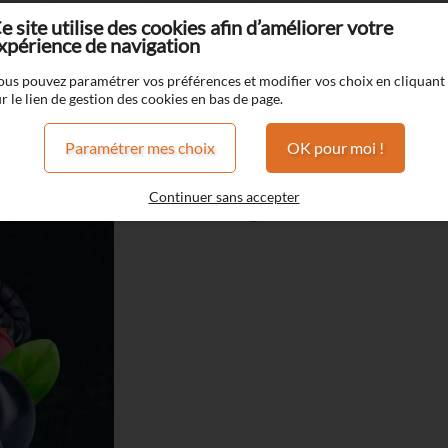
e site utilise des cookies afin d’améliorer votre
xpérience de navigation
Moon
Dark
ous pouvez paramétrer vos préférences et modifier vos choix en cliquant
r le lien de gestion des cookies en bas de page.
Dark
Paramétrer mes choix
OK pour moi !
FRAIS
Framboise
Continuer sans accepter
Fruits rouges