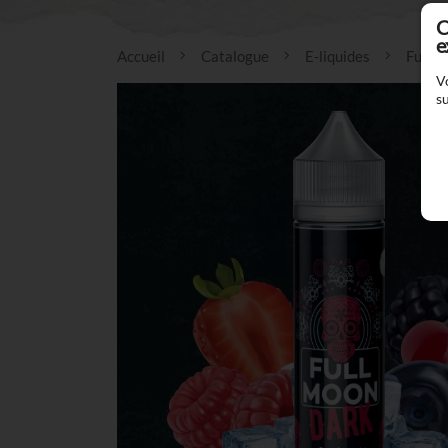
C
e
Accueil
Catalogue
E-liquides
Full 
V
su