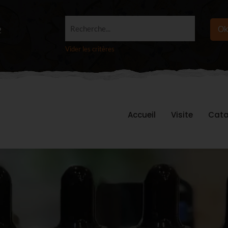
Recherche...
Ok
2
Vider les critères
Accueil
Visite
Cata