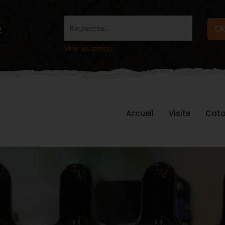
Recherche...
Ok
2
Vider les critères
Accueil
Visite
Cata