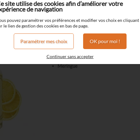
e site utilise des cookies afin d’améliorer votre
xpérience de navigation
Gourmands
Jaune Meringue
ous pouvez paramétrer vos préférences et modifier vos choix en cliquant
r le lien de gestion des cookies en bas de page.
Jaune Meringue
Paramétrer mes choix
OK pour moi !
Pâte sablée
Continuer sans accepter
Crème de citron
Meringue