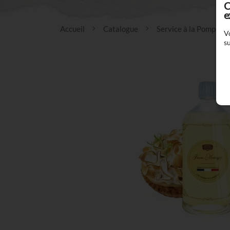
C
e
Accueil
Catalogue
Service à la Pompe
V
su