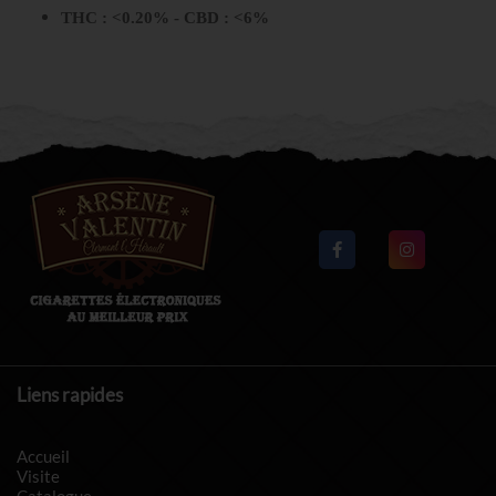
THC : <0.20% - CBD : <6%
Liens rapides
Accueil
Visite