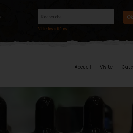
Recherche...
Ok
2
Vider les critères
Accueil
Visite
Cata