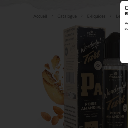
C
e
Accueil
Catalogue
E-liquides
Le Fre
V
su