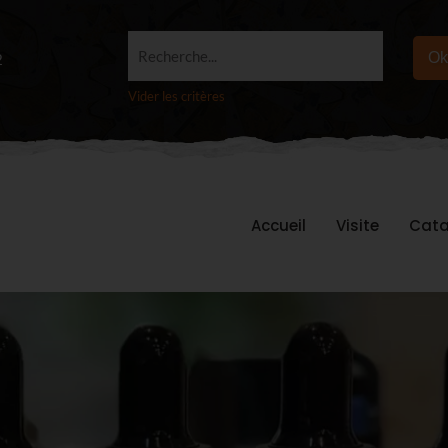
Recherche...
Ok
2
Vider les critères
Accueil
Visite
Cata