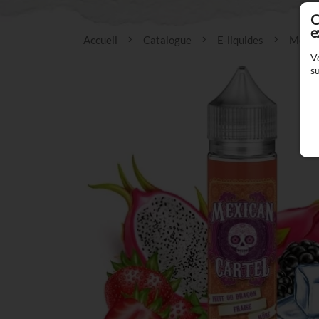
C
e
Accueil
Catalogue
E-liquides
Mexic
V
su