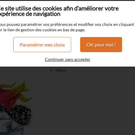
e site utilise des cookies afin d’améliorer votre
xpérience de navigation
an Cartel
Fruit du dragon-Fraise-Mûre
ous pouvez paramétrer vos préférences et modifier vos choix en cliquant
r le lien de gestion des cookies en bas de page.
Fruit du dragon-Fraise-Mûre
Paramétrer mes choix
OK pour moi !
FRAIS
Fruit du dragon
Continuer sans accepter
Fraise
Mûre