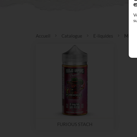
e
V
su
Accueil
Catalogue
E-liquides
Modjo
FURIOUS STACH