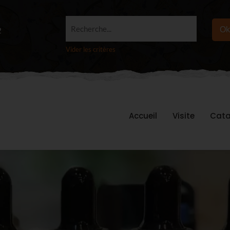
Recherche...
Ok
2
Vider les critères
Accueil
Visite
Cata