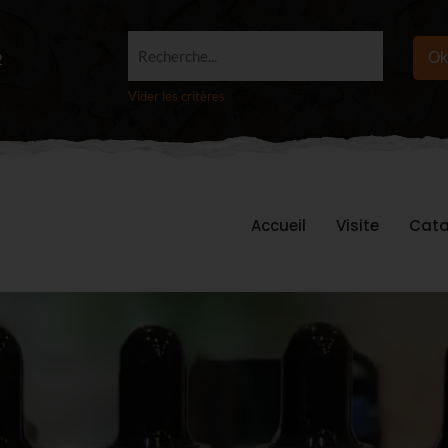
Recherche...
Ok
2
Vider les critères
Accueil
Visite
Cata