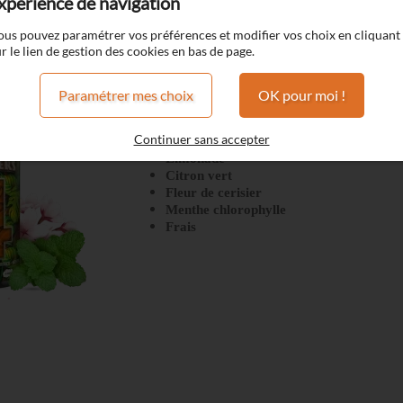
xpérience de navigation
ous pouvez paramétrer vos préférences et modifier vos choix en cliquant
ers
Numbers 4
r le lien de gestion des cookies en bas de page.
Paramétrer mes choix
OK pour moi !
Numbers 4
Continuer sans accepter
Limonade
Citron vert
Fleur de cerisier
Menthe chlorophylle
Frais