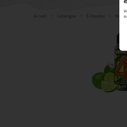
e
V
Accueil
Catalogue
E-liquides
Numb
su