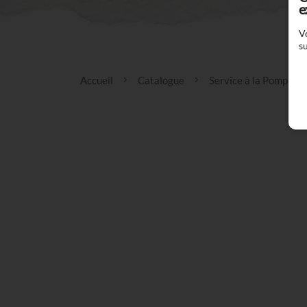
e
V
su
Accueil
Catalogue
Service à la Pompe