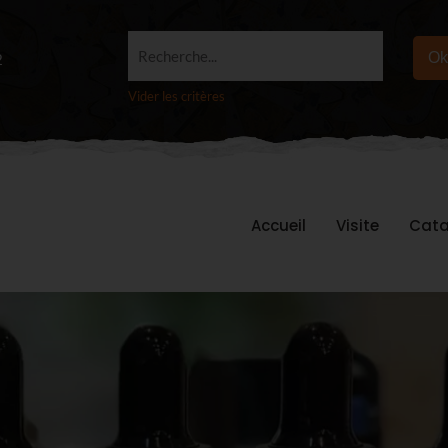
Recherche...
Ok
2
Vider les critères
Accueil
Visite
Cata